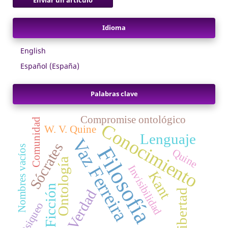
Idioma
English
Español (España)
Palabras clave
Compromise ontológico
Comunidad
Conocimiento
W. V. Quine
Lenguaje
Vaz Ferreira
Sócrates
Filosofía
Nombres vacíos
Quine
Ontología
Invisibilidad
Kant
Ficción
Verdad
Libertad
Psiqueo