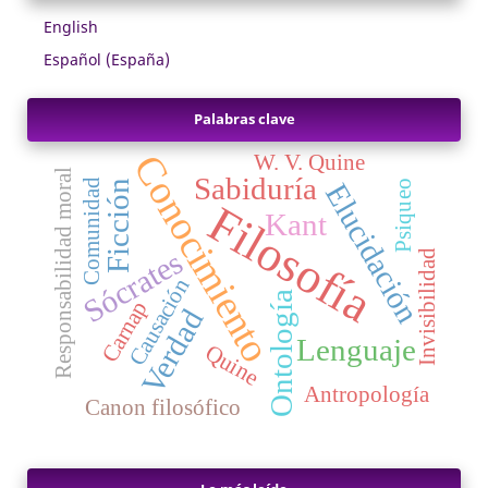
English
Español (España)
Palabras clave
Conocimiento
W. V. Quine
Responsabilidad moral
Sabiduría
Comunidad
Ficción
Elucidación
Psiqueo
Filosofía
Kant
Sócrates
Invisibilidad
Causación
Ontología
Carnap
Verdad
Lenguaje
Quine
Antropología
Canon filosófico