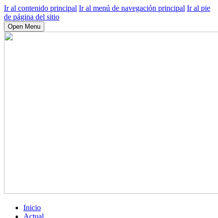
Ir al contenido principal
Ir al menú de navegación principal
Ir al pie
de página del sitio
Open Menu
Inicio
Actual