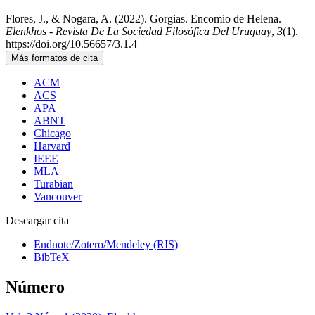
Flores, J., & Nogara, A. (2022). Gorgias. Encomio de Helena.
Elenkhos - Revista De La Sociedad Filosófica Del Uruguay
,
3
(1).
https://doi.org/10.56657/3.1.4
Más formatos de cita
ACM
ACS
APA
ABNT
Chicago
Harvard
IEEE
MLA
Turabian
Vancouver
Descargar cita
Endnote/Zotero/Mendeley (RIS)
BibTeX
Número