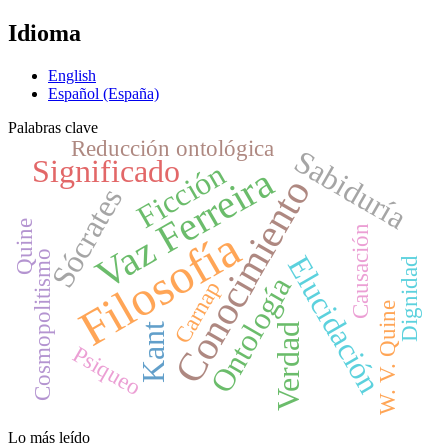
Idioma
English
Español (España)
Palabras clave
Reducción ontológica
Sabiduría
Significado
Ficción
Vaz Ferreira
Conocimiento
Sócrates
Quine
Filosofía
Causación
Cosmopolitismo
Elucidación
Dignidad
Ontología
Carnap
W. V. Quine
Kant
Verdad
Psiqueo
Lo más leído