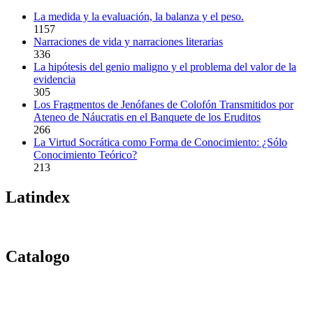
La medida y la evaluación, la balanza y el peso.
1157
Narraciones de vida y narraciones literarias
336
La hipótesis del genio maligno y el problema del valor de la
evidencia
305
Los Fragmentos de Jenófanes de Colofón Transmitidos por
Ateneo de Náucratis en el Banquete de los Eruditos
266
La Virtud Socrática como Forma de Conocimiento: ¿Sólo
Conocimiento Teórico?
213
Latindex
Catalogo