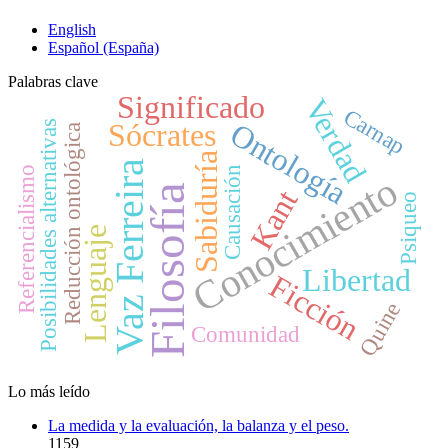
English
Español (España)
Palabras clave
Significado
Verdad
Carnap
Ontología
Sócrates
Posibilidades alternativas
Reducción ontológica
Sabiduría
Vaz Ferreira
Causación
Referencialismo
Conocimiento
Filosofía
Kant
Psiqueo
Lenguaje
Libertad
Ficción
Quine
Comunidad
Lo más leído
La medida y la evaluación, la balanza y el peso.
1159