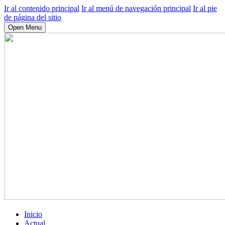
Ir al contenido principal
Ir al menú de navegación principal
Ir al pie
de página del sitio
Open Menu
Inicio
Actual