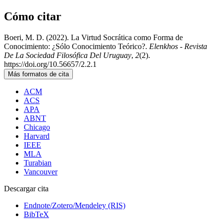
Cómo citar
Boeri, M. D. (2022). La Virtud Socrática como Forma de
Conocimiento: ¿Sólo Conocimiento Teórico?.
Elenkhos - Revista
De La Sociedad Filosófica Del Uruguay
,
2
(2).
https://doi.org/10.56657/2.2.1
Más formatos de cita
ACM
ACS
APA
ABNT
Chicago
Harvard
IEEE
MLA
Turabian
Vancouver
Descargar cita
Endnote/Zotero/Mendeley (RIS)
BibTeX