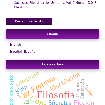
Sociedad Filosófica del Uruguay: Vol. 2 Núm. 1 (2018):
Elenkhos
Enviar un artículo
Idioma
English
Español (España)
Palabras clave
Lenguaje
Elucidación
Vaz Ferreira
Reducción ontológica
Causación
Psiqueo
Kant
Quine
Filosofía
Sócrates
Ficción