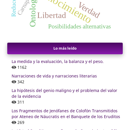
Conocimiento
Ontología
Carnap
Verdad
Libertad
Posibilidades alternativas
Lo más leído
La medida y la evaluación, la balanza y el peso.
1162
Narraciones de vida y narraciones literarias
342
La hipótesis del genio maligno y el problema del valor
de la evidencia
311
Los Fragmentos de Jenófanes de Colofón Transmitidos
por Ateneo de Náucratis en el Banquete de los Eruditos
269