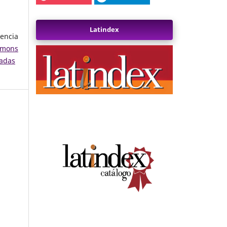
Latindex
encia
mons
vadas