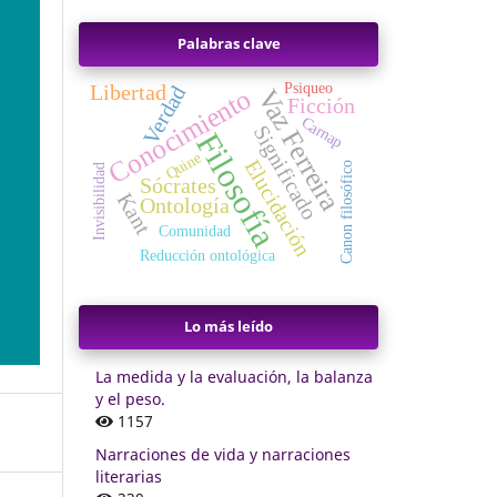
Palabras clave
Psiqueo
Libertad
Verdad
Conocimiento
Vaz Ferreira
Ficción
Carnap
Significado
Filosofía
Quine
Elucidación
Canon filosófico
Invisibilidad
Sócrates
Kant
Ontología
Comunidad
Reducción ontológica
Lo más leído
La medida y la evaluación, la balanza
y el peso.
1157
Narraciones de vida y narraciones
literarias