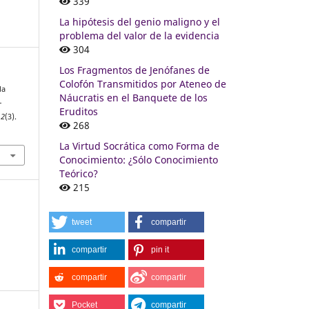
339
La hipótesis del genio maligno y el
problema del valor de la evidencia
304
Los Fragmentos de Jenófanes de
Colofón Transmitidos por Ateneo de
la
Náucratis en el Banquete de los
-
Eruditos
,
2
(3).
268
La Virtud Socrática como Forma de
Conocimiento: ¿Sólo Conocimiento
Teórico?
215
tweet
compartir
compartir
pin it
compartir
compartir
Pocket
compartir