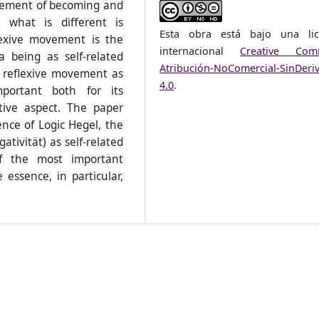
ovement of becoming and
e what is different is
Esta obra está bajo una lic
lexive movement is the
internacional
Creative Com
a being as self-related
Atribución-NoComercial-SinDeri
s reflexive movement as
4.0
.
important both for its
ctive aspect. The paper
nce of Logic Hegel, the
tivität) as self-related
of the most important
 essence, in particular,