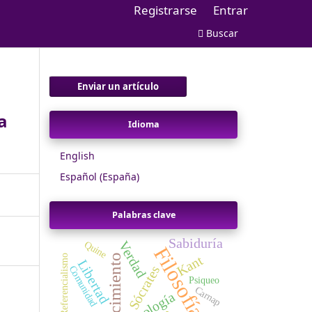
Registrarse
Entrar
Buscar
Enviar un artículo
a
Idioma
English
Español (España)
Palabras clave
Sabiduría
Verdad
Quine
Filosofía
Kant
Conocimiento
Referencialismo
Libertad
Sócrates
Comunidad
Psiqueo
Carnap
Ontología