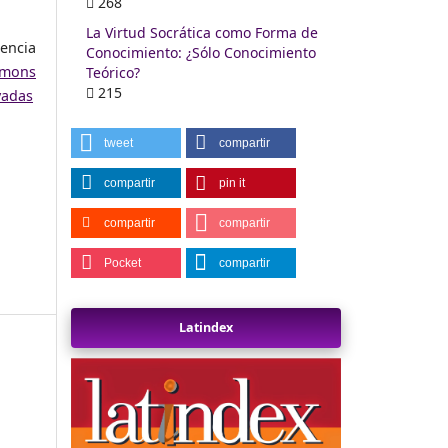
268
La Virtud Socrática como Forma de
encia
Conocimiento: ¿Sólo Conocimiento
mons
Teórico?
215
vadas
tweet
compartir
compartir
pin it
compartir
compartir
Pocket
compartir
Latindex