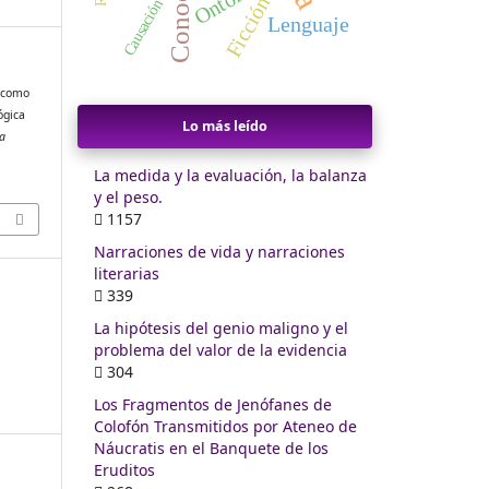
Ficción
Causación
Lenguaje
a como
ógica
Lo más leído
La
La medida y la evaluación, la balanza
y el peso.
1157
Narraciones de vida y narraciones
literarias
339
La hipótesis del genio maligno y el
problema del valor de la evidencia
304
Los Fragmentos de Jenófanes de
Colofón Transmitidos por Ateneo de
Náucratis en el Banquete de los
Eruditos