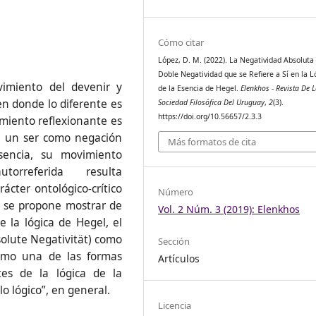
Cómo citar
López, D. M. (2022). La Negatividad Absolut
Doble Negatividad que se Refiere a Sí en la L
vimiento del devenir y
de la Esencia de Hegel.
Elenkhos - Revista De 
en donde lo diferente es
Sociedad Filosófica Del Uruguay
,
2
(3).
https://doi.org/10.56657/2.3.3
miento reflexionante es
ne un ser como negación
Más formatos de cita
sencia, su movimiento
torreferida resulta
ácter ontológico-crítico
Número
o se propone mostrar de
Vol. 2 Núm. 3 (2019): Elenkhos
 la lógica de Hegel, el
olute Negativität) como
Sección
como una de las formas
Artículos
tes de la lógica de la
“lo lógico”, en general.
Licencia