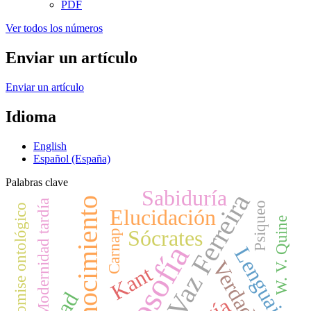
PDF
Ver todos los números
Enviar un artículo
Enviar un artículo
Idioma
English
Español (España)
Palabras clave
Sabiduría
Vaz Ferreira
Conocimiento
Modernidad tardía
Psiqueo
Compromise ontológico
Elucidación
W. V. Quine
Sócrates
Carnap
Filosofía
Lenguaje
Verdad
Kant