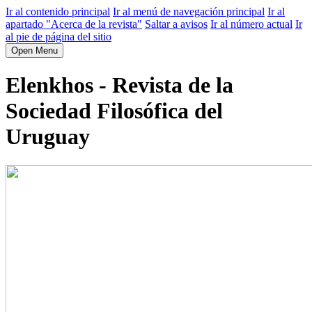
Ir al contenido principal
Ir al menú de navegación principal
Ir al
apartado "Acerca de la revista"
Saltar a avisos
Ir al número actual
Ir
al pie de página del sitio
Open Menu
Elenkhos - Revista de la
Sociedad Filosófica del
Uruguay