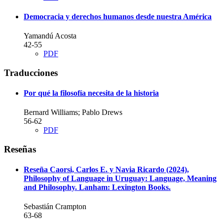
Democracia y derechos humanos desde nuestra América
Yamandú Acosta
42-55
PDF
Traducciones
Por qué la filosofía necesita de la historia
Bernard Williams; Pablo Drews
56-62
PDF
Reseñas
Reseña
Caorsi, Carlos E. y Navia Ricardo (2024),
Philosophy of Language in Uruguay: Language, Meaning
and Philosophy. Lanham: Lexington Books.
Sebastián Crampton
63-68