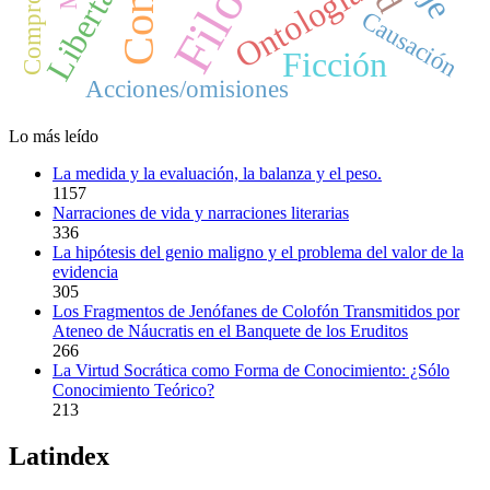
Libertad
Ontología
Causación
Ficción
Acciones/omisiones
Lo más leído
La medida y la evaluación, la balanza y el peso.
1157
Narraciones de vida y narraciones literarias
336
La hipótesis del genio maligno y el problema del valor de la
evidencia
305
Los Fragmentos de Jenófanes de Colofón Transmitidos por
Ateneo de Náucratis en el Banquete de los Eruditos
266
La Virtud Socrática como Forma de Conocimiento: ¿Sólo
Conocimiento Teórico?
213
Latindex