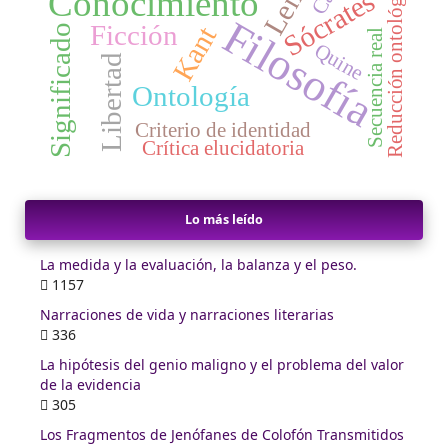
Reducción ontológica
Conocimiento
Sócrates
Filosofía
Ficción
Kant
Significado
Secuencia real
Quine
Libertad
Ontología
Criterio de identidad
Crítica elucidatoria
Lo más leído
La medida y la evaluación, la balanza y el peso.
1157
Narraciones de vida y narraciones literarias
336
La hipótesis del genio maligno y el problema del valor
de la evidencia
305
Los Fragmentos de Jenófanes de Colofón Transmitidos