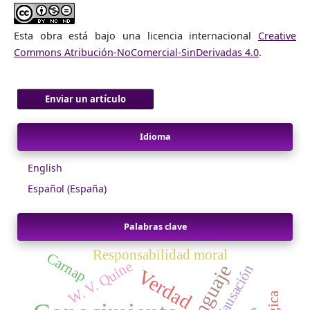
Esta obra está bajo una licencia internacional
Creative
Commons Atribución-NoComercial-SinDerivadas 4.0
.
Enviar un artículo
Idioma
English
Español (España)
Palabras clave
Responsabilidad moral
Carnap
W. V. Quine
Lenguaje
Causación
Verdad