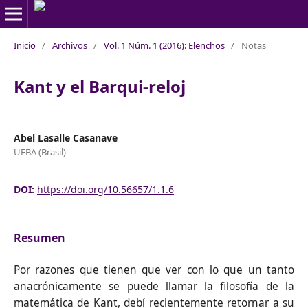
Inicio
/
Archivos
/
Vol. 1 Núm. 1 (2016): Elenchos
/
Notas
Kant y el Barqui-reloj
Abel Lasalle Casanave
UFBA (Brasil)
DOI:
https://doi.org/10.56657/1.1.6
Resumen
Por razones que tienen que ver con lo que un tanto
anacrónicamente se puede llamar la filosofía de la
matemática de Kant, debí recientemente retornar a su