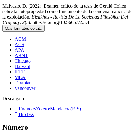
Malvasio, D. (2022). Examen crítico de la tesis de Gerald Cohen
sobre la autopropiedad como fundamento de la condena marxista de
la explotación.
Elenkhos - Revista De La Sociedad Filosófica Del
Uruguay
,
2
(3). https://doi.org/10.56657/2.3.4
Más formatos de cita
ACM
ACS
APA
ABNT
Chicago
Harvard
IEEE
MLA
Turabian
Vancouver
Descargar cita
Endnote/Zotero/Mendeley (RIS)
BibTeX
Número