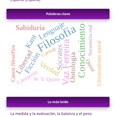
Palabras clave
Lenguaje
Filosofía
Sabiduría
Conocimiento
Secuencia real
Kant
Vaz Ferreira
Universalismo moral
Sócrates
Canon filosófico
Carnap
Libertad
Ficción
Ontología
Quine
Verdad
Causación
W. V. Quine
Lo más leído
La medida y la evaluación, la balanza y el peso.