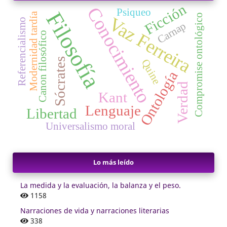
Ficción
Conocimiento
Psiqueo
Filosofía
Modernidad tardía
Compromise ontológico
Vaz Ferreira
Referencialismo
Carnap
Canon filosófico
Sócrates
Quine
Ontología
Verdad
Kant
Lenguaje
Libertad
Universalismo moral
Lo más leído
La medida y la evaluación, la balanza y el peso.
1158
Narraciones de vida y narraciones literarias
338