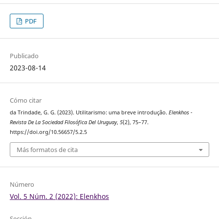
PDF
Publicado
2023-08-14
Cómo citar
da Trindade, G. G. (2023). Utilitarismo: uma breve introdução.
Elenkhos -
Revista De La Sociedad Filosófica Del Uruguay
,
5
(2), 75–77.
https://doi.org/10.56657/5.2.5
Más formatos de cita
Número
Vol. 5 Núm. 2 (2022): Elenkhos
Sección